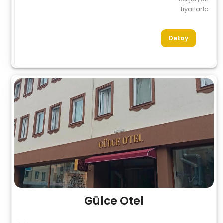
fiyatlarla
Detay
Gülce Otel