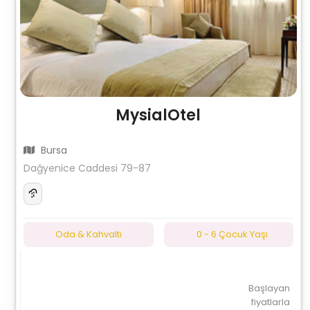
MysialOtel
Bursa
Dağyenice Caddesi 79-87
Oda & Kahvaltı
0 - 6 Çocuk Yaşı
Başlayan
fiyatlarla