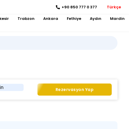
+90 850 777 0 377
Türkçe
kesir
Trabzon
Ankara
Fethiye
Aydın
Mardin
in
Rezervasyon Yap