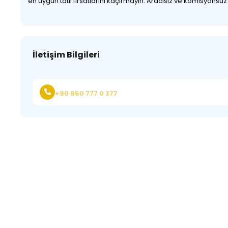
en uygun tatil fırsatlarını kaçırmayın. Aracısız ve komisyonsu
İletişim Bilgileri
+90 850 777 0 377