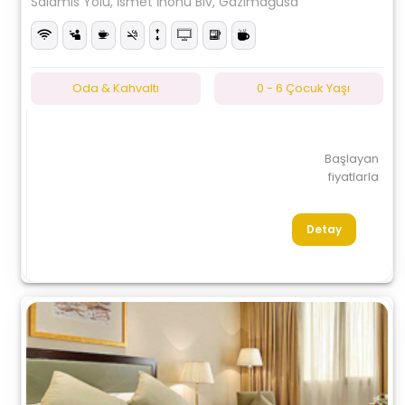
Salamis Yolu, İsmet İnönü Blv, Gazimağusa
Oda & Kahvaltı
0 - 6 Çocuk Yaşı
Başlayan
fiyatlarla
Detay