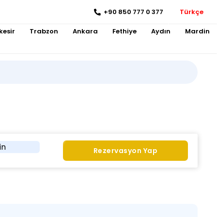
+90 850 777 0 377
Türkçe
kesir
Trabzon
Ankara
Fethiye
Aydın
Mardin
in
Rezervasyon Yap