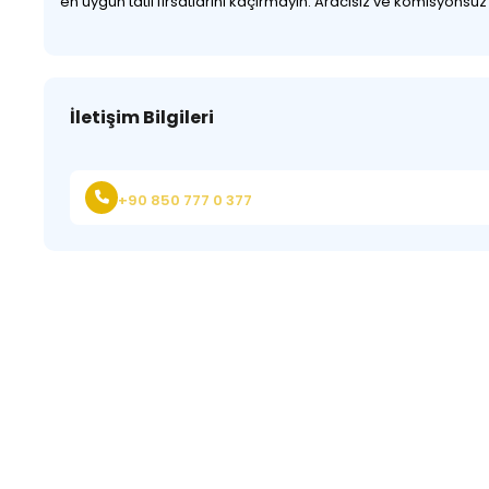
en uygun tatil fırsatlarını kaçırmayın. Aracısız ve komisyonsu
İletişim Bilgileri
+90 850 777 0 377