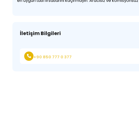
en uygun tatil fırsatlarını kaçırmayın. Aracısız ve komisyonsu
İletişim Bilgileri
+90 850 777 0 377