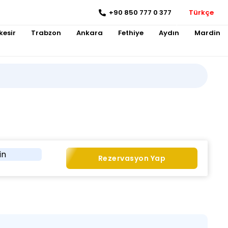
+90 850 777 0 377
Türkçe
kesir
Trabzon
Ankara
Fethiye
Aydın
Mardin
in
Rezervasyon Yap