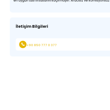
en uygun tatil fırsatlarını kaçırmayın. Aracısız ve komisyonsu
İletişim Bilgileri
+90 850 777 0 377