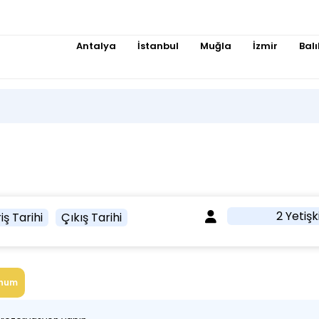
Antalya
İstanbul
Muğla
İzmir
Balı
2 Yetişk
iş Tarihi
Çıkış Tarihi
num