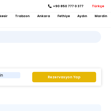
+90 850 777 0 377
Türkçe
kesir
Trabzon
Ankara
Fethiye
Aydın
Mardin
in
Rezervasyon Yap