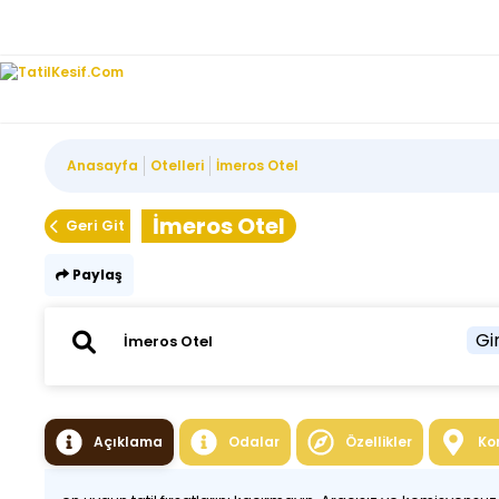
Anasayfa
Otelleri
İmeros Otel
İmeros Otel
Geri Git
Paylaş
Gir
Açıklama
Odalar
Özellikler
Ko