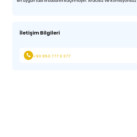
en uygun tatil fırsatlarını kaçırmayın. Aracısız ve komisyonsu
İletişim Bilgileri
+90 850 777 0 377