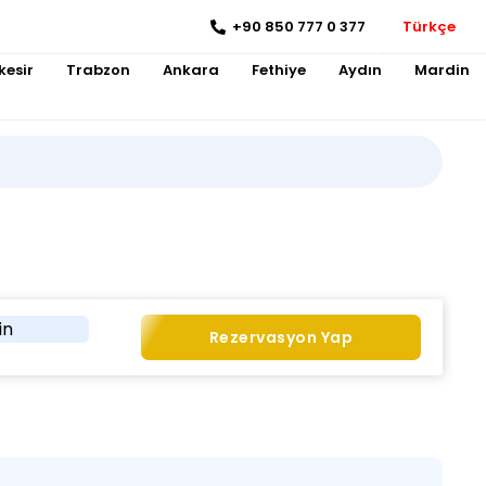
+90 850 777 0 377
Türkçe
kesir
Trabzon
Ankara
Fethiye
Aydın
Mardin
in
Rezervasyon Yap