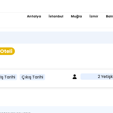
Antalya
İstanbul
Muğla
İzmir
Balı
Oteli
2 Yetişk
iş Tarihi
Çıkış Tarihi