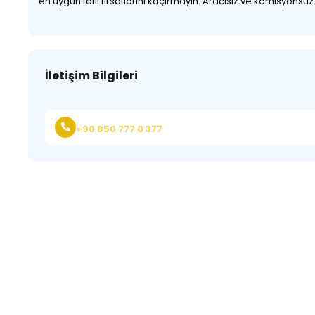
en uygun tatil fırsatlarını kaçırmayın. Aracısız ve komisyonsu
İletişim Bilgileri
+90 850 777 0 377