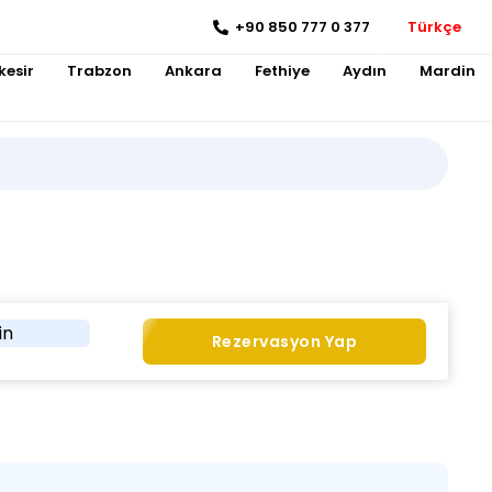
+90 850 777 0 377
Türkçe
kesir
Trabzon
Ankara
Fethiye
Aydın
Mardin
in
Rezervasyon Yap