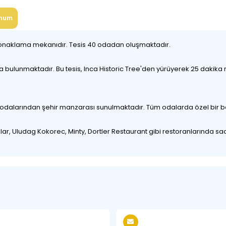
num
ı konaklama mekanıdır. Tesis 40 odadan oluşmaktadır.
bulunmaktadır. Bu tesis, Inca Historic Tree'den yürüyerek 25 dakika 
ir odalarından şehir manzarası sunulmaktadır. Tüm odalarda özel bir 
klar, Uludag Kokorec, Minty, Dortler Restaurant gibi restoranlarında s