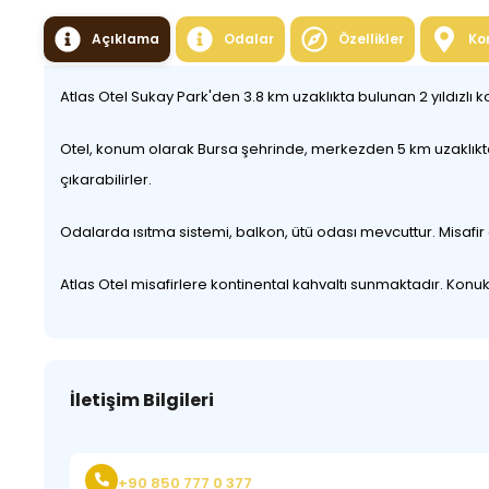
Açıklama
Odalar
Özellikler
Ko
Atlas Otel Sukay Park'den 3.8 km uzaklıkta bulunan 2 yıldızl
Otel, konum olarak Bursa şehrinde, merkezden 5 km uzaklıkta 
çıkarabilirler.
Odalarda ısıtma sistemi, balkon, ütü odası mevcuttur. Misaf
Atlas Otel misafirlere kontinental kahvaltı sunmaktadır. Konu
İletişim Bilgileri
+90 850 777 0 377