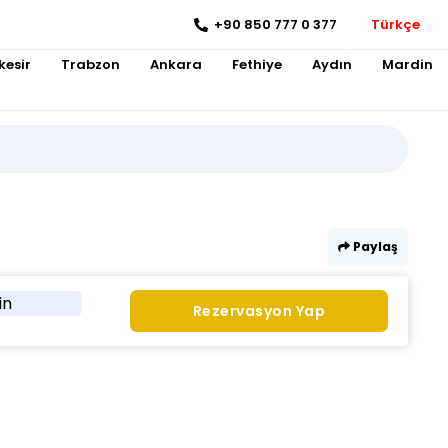
+90 850 777 0 377
Türkçe
kesir
Trabzon
Ankara
Fethiye
Aydın
Mardin
Paylaş
in
Rezervasyon Yap