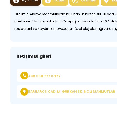
Açıklama
Odalar
Özellikler
Ko
Otelimiz, Alanya Mahmutlarda bulunan 3* bir tesistir. 81 oda
merkeze 10 km uzaklıktatdır. Gazipaşa hava alanına 30 Antaly
restaurant ve kaydırak mevcuddur. özel plaj olanağı vardır. şe
İletişim Bilgileri
+90 850 777 0 377
BARBAROS CAD. M. GÜRKAN SK. NO:2 MAHMUTLAR