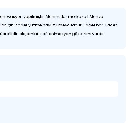
e renovasyon yapılmıştır. Mahmutlar merkeze 1 Alanya
klar için 2 adet yüzme havuzu mevcuddur. 1 adet bar. 1 adet
ücretlidir. akşamları soft animasyon gösterimi vardır.