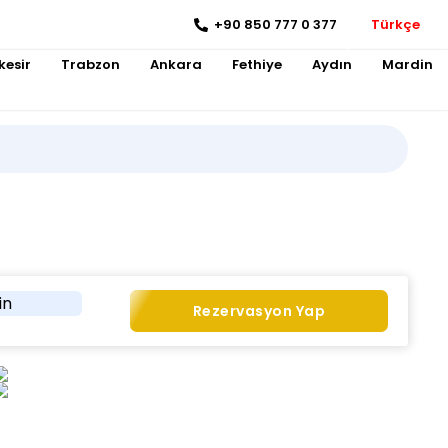
+90 850 777 0 377
Türkçe
kesir
Trabzon
Ankara
Fethiye
Aydın
Mardin
in
Rezervasyon Yap