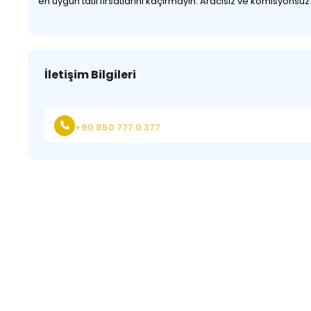
en uygun tatil fırsatlarını kaçırmayın. Aracısız ve komisyonsu
İletişim Bilgileri
+90 850 777 0 377