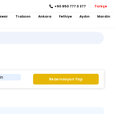
+90 850 777 0 377
Türkçe
kesir
Trabzon
Ankara
Fethiye
Aydın
Mardin
in
Rezervasyon Yap