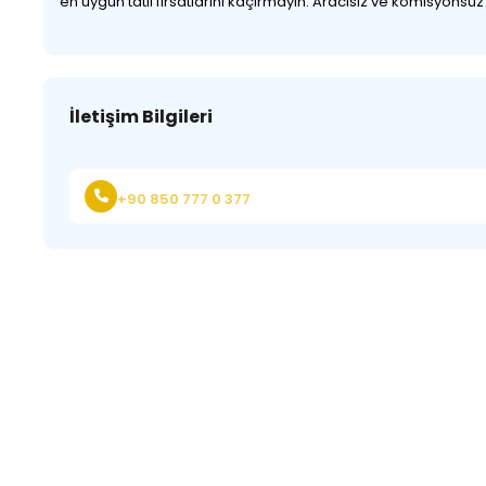
en uygun tatil fırsatlarını kaçırmayın. Aracısız ve komisyonsu
İletişim Bilgileri
+90 850 777 0 377