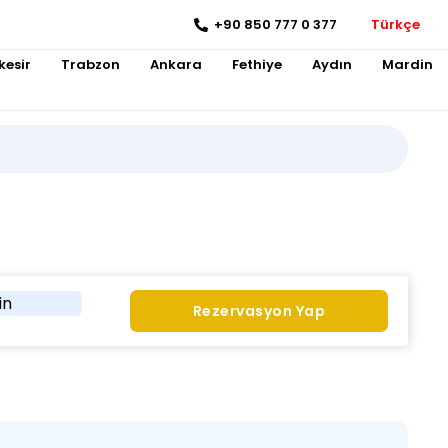
+90 850 777 0 377
Türkçe
kesir
Trabzon
Ankara
Fethiye
Aydın
Mardin
in
Rezervasyon Yap