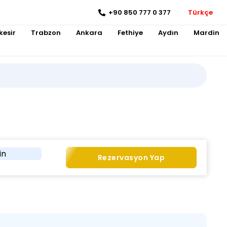
+90 850 777 0 377
Türkçe
kesir
Trabzon
Ankara
Fethiye
Aydın
Mardin
in
Rezervasyon Yap