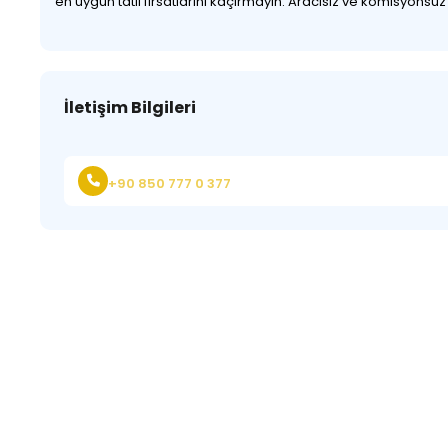
en uygun tatil fırsatlarını kaçırmayın. Aracısız ve komisyonsu
İletişim Bilgileri
+90 850 777 0 377