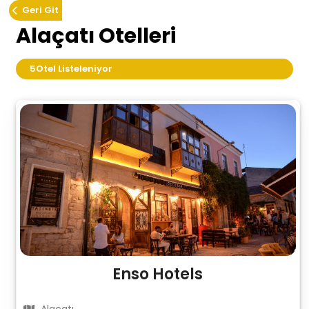
Geri Git
Alaçatı Otelleri
5
Otel Listeleniyor
Enso Hotels