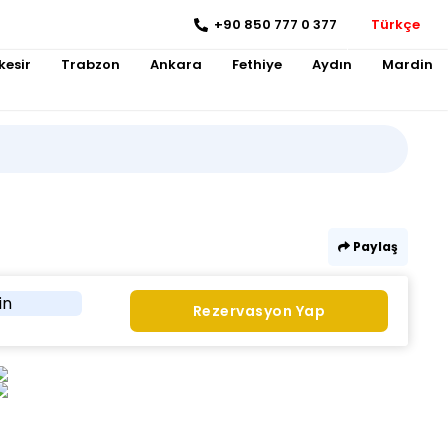
+90 850 777 0 377
Türkçe
kesir
Trabzon
Ankara
Fethiye
Aydın
Mardin
Paylaş
in
Rezervasyon Yap