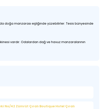
nda doğa manzarası eşliğinde yüzebilirler. Tesis bünyesinde
a makinesi vardır. Odalardan dağ ve havuz manzaralarının
vki No/42 Zümrüt Çıralı Boutique Hotel Çıralı