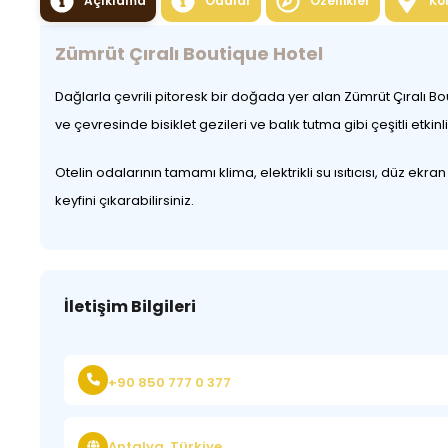
Açıklama
Odalar
Özellikler
Ko
Zümrüt Çıralı Boutique Hotel
Dağlarla çevrili pitoresk bir doğada yer alan Zümrüt Çıralı 
ve çevresinde bisiklet gezileri ve balık tutma gibi çeşitli etkinli
Otelin odalarının tamamı klima, elektrikli su ısıtıcısı, düz 
keyfini çıkarabilirsiniz.
İletişim Bilgileri
+90 850 777 0 377
Antalya, Türkiye