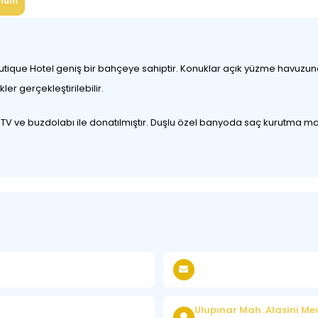
num
Boutique Hotel geniş bir bahçeye sahiptir. Konuklar açık yüzme havuzu
kler gerçekleştirilebilir.
ekran TV ve buzdolabı ile donatılmıştır. Duşlu özel banyoda saç kurutm
Ulupınar Mah. Alasini Me