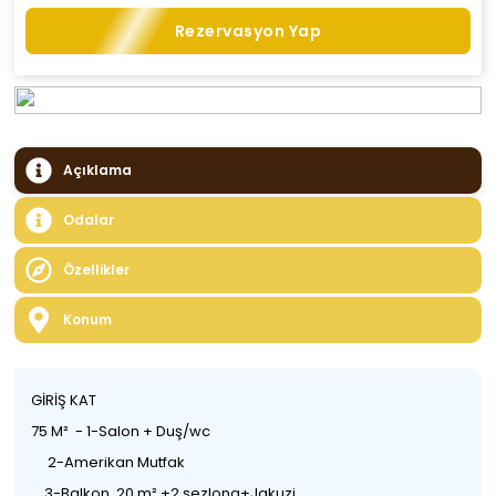
Rezervasyon Yap
Açıklama
Odalar
Özellikler
Konum
GİRİŞ KAT
75 M² - 1-Salon + Duş/wc
2-Amerikan Mutfak
3-Balkon 20 m² +2 şezlong+Jakuzi