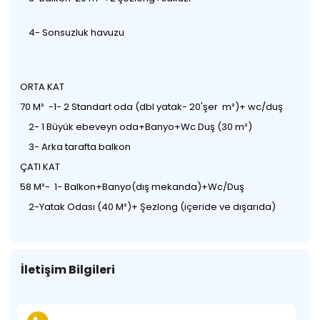
4- Sonsuzluk havuzu
ORTA KAT
70 M² -1- 2 Standart oda (dbl yatak- 20'şer m²)+ wc/duş
2- 1 Büyük ebeveyn oda+Banyo+Wc Duş (30 m²)
3- Arka tarafta balkon
ÇATI KAT
58 M²- 1- Balkon+Banyo(dış mekanda)+Wc/Duş
2-Yatak Odası (40 M²)+ Şezlong (içeride ve dışarıda)
İletişim Bilgileri