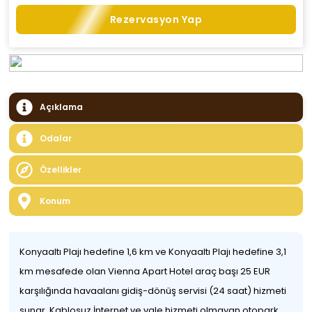
Rezervasyon Yap
Açıklama
Odalar
Özellikler
Konum
Konyaaltı Plajı hedefine 1,6 km ve Konyaaltı Plajı hedefine 3,1
km mesafede olan Vienna Apart Hotel araç başı 25 EUR
karşılığında havaalanı gidiş-dönüş servisi (24 saat) hizmeti
sunar. Kablosuz İnternet ve vale hizmeti olmayan otopark