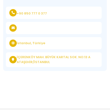
+90 850 777 0 377
İstanbul, Türkiye
İÇERENKÖY MAH. BÜYÜK KARTAL SOK. NO:13 A
ATAŞEHİR/İSTANBUL