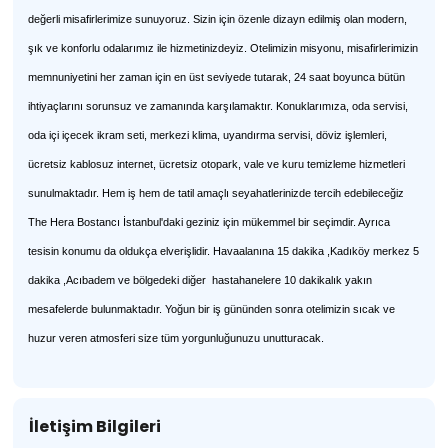
değerli misafirlerimize sunuyoruz. Sizin için özenle dizayn edilmiş olan modern,
şık ve konforlu odalarımız ile hizmetinizdeyiz. Otelimizin misyonu, misafirlerimizin
memnuniyetini her zaman için en üst seviyede tutarak, 24 saat boyunca bütün
ihtiyaçlarını sorunsuz ve zamanında karşılamaktır. Konuklarımıza, oda servisi,
oda içi içecek ikram seti, merkezi klima, uyandırma servisi, döviz işlemleri,
ücretsiz kablosuz internet, ücretsiz otopark, vale ve kuru temizleme hizmetleri
sunulmaktadır. Hem iş hem de tatil amaçlı seyahatlerinizde tercih edebileceğiz
The Hera Bostancı İstanbul'daki geziniz için mükemmel bir seçimdir. Ayrıca
tesisin konumu da oldukça elverişlidir. Havaalanına 15 dakika ,Kadıköy merkez 5
dakika ,Acıbadem ve bölgedeki diğer hastahanelere 10 dakikalık yakın
mesafelerde bulunmaktadır. Yoğun bir iş gününden sonra otelimizin sıcak ve
huzur veren atmosferi size tüm yorgunluğunuzu unutturacak.
İletişim Bilgileri