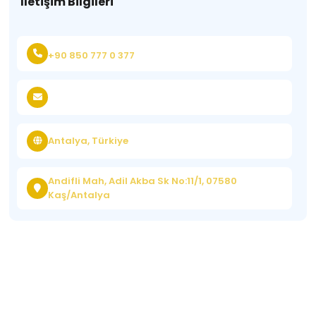
İletişim Bilgileri
+90 850 777 0 377
Antalya, Türkiye
Andifli Mah, Adil Akba Sk No:11/1, 07580
Kaş/Antalya