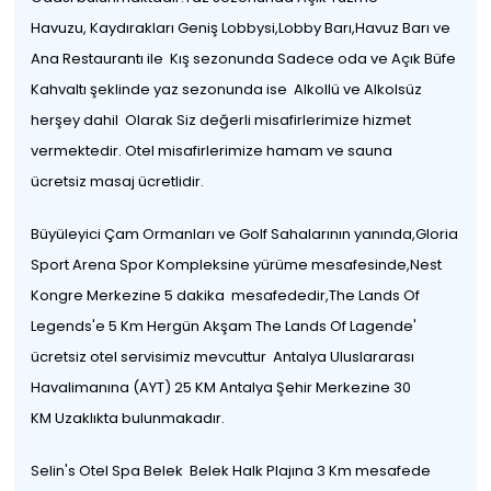
Havuzu, Kaydırakları Geniş Lobbysi,Lobby Barı,Havuz Barı ve
Ana Restaurantı ile Kış sezonunda Sadece oda ve Açık Büfe
Kahvaltı şeklinde yaz sezonunda ise Alkollü ve Alkolsüz
herşey dahil Olarak Siz değerli misafirlerimize hizmet
vermektedir. Otel misafirlerimize hamam ve sauna
ücretsiz masaj ücretlidir.
Büyüleyici Çam Ormanları ve Golf Sahalarının yanında,Gloria
Sport Arena Spor Kompleksine yürüme mesafesinde,Nest
Kongre Merkezine 5 dakika mesafededir,The Lands Of
Legends'e 5 Km Hergün Akşam The Lands Of Lagende'
ücretsiz otel servisimiz mevcuttur Antalya Uluslararası
Havalimanına (AYT) 25 KM Antalya Şehir Merkezine 30
KM Uzaklıkta bulunmakadır.
Selin's Otel Spa Belek Belek Halk Plajına 3 Km mesafede