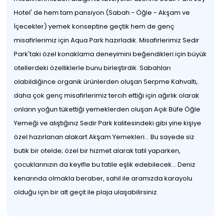
Hotel' de hem tam pansiyon (Sabah - Öğle - Akşam ve
İçecekler) yemek konseptine geçtik hem de genç
misafirlerimiz için Aqua Park hazırladık. Misafirlerimiz Sedir
Park'taki özel konaklama deneyimini beğendikleri için büyük
otellerdeki özelliklerle bunu birleştirdik. Sabahları
olabildiğince organik ürünlerden oluşan Serpme Kahvaltı,
daha çok genç misafirlerimiz tercih ettiği için ağırlık olarak
onların yoğun tükettiği yemeklerden oluşan Açık Büfe Öğle
Yemeği ve alıştığınız Sedir Park kalitesindeki gibi yine kişiye
özel hazırlanan alakart Akşam Yemekleri... Bu sayede siz
butik bir otelde; özel bir hizmet alarak tatil yaparken,
çocuklarınızın da keyifle bu tatile eşlik edebilecek... Deniz
kenarında olmakla beraber, sahil ile aramızda karayolu
olduğu için bir alt geçit ile plaja ulaşabilirsiniz.