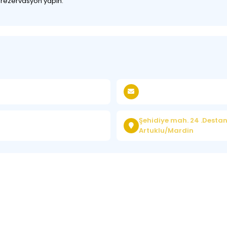
z rezervasyon yapın.
Şehidiye mah. 24 .Destan 
Artuklu/Mardin