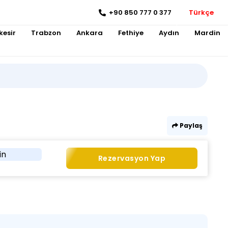
+90 850 777 0 377
Türkçe
kesir
Trabzon
Ankara
Fethiye
Aydın
Mardin
Paylaş
in
Rezervasyon Yap