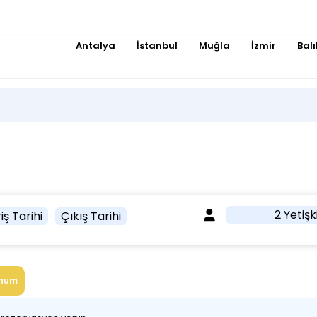
Antalya
İstanbul
Muğla
İzmir
Balı
2 Yetişk
iş Tarihi
Çıkış Tarihi
num