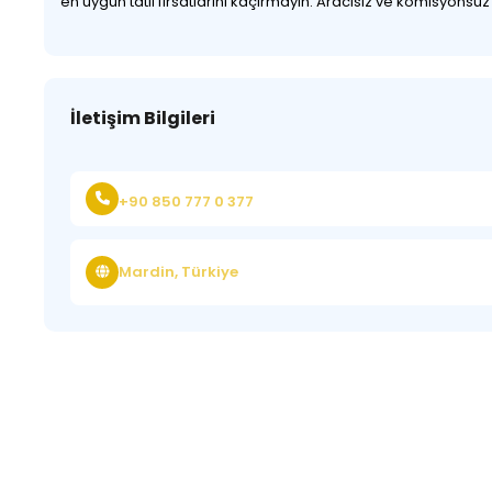
en uygun tatil fırsatlarını kaçırmayın. Aracısız ve komisyonsu
İletişim Bilgileri
+90 850 777 0 377
Mardin, Türkiye