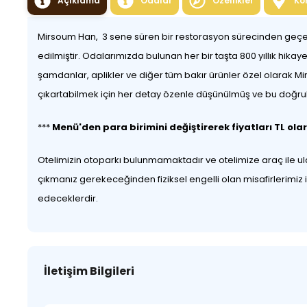
Açıklama
Odalar
Özellikler
Ko
Mirsoum Han, 3 sene süren bir restorasyon sürecinden geçere
edilmiştir. Odalarımızda bulunan her bir taşta 800 yıllık hik
şamdanlar, aplikler ve diğer tüm bakır ürünler özel olarak Mi
çıkartabilmek için her detay özenle düşünülmüş ve bu doğrult
***
Menü'den para birimini değiştirerek fiyatları TL olar
Otelimizin otoparkı bulunmamaktadır ve otelimize araç ile u
çıkmanız gerekeceğinden fiziksel engelli olan misafirlerimiz
edeceklerdir.
İletişim Bilgileri