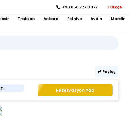
+90 850 777 0 377
Türkçe
kesir
Trabzon
Ankara
Fethiye
Aydın
Mardin
Paylaş
in
Rezervasyon Yap