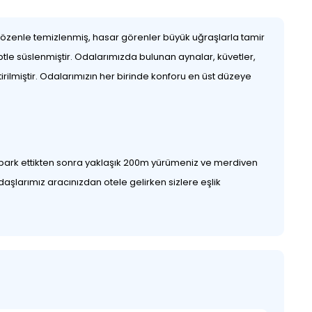
 özenle temizlenmiş, hasar görenler büyük uğraşlarla tamir
ptle süslenmiştir. Odalarımızda bulunan aynalar, küvetler,
rilmiştir. Odalarımızın her birinde konforu en üst düzeye
,park ettikten sonra yaklaşık 200m yürümeniz ve merdiven
aşlarımız aracınızdan otele gelirken sizlere eşlik