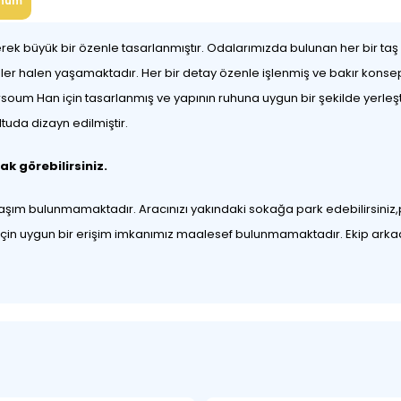
num
k büyük bir özenle tasarlanmıştır. Odalarımızda bulunan her bir taş
ayeler halen yaşamaktadır. Her bir detay özenle işlenmiş ve bakır konse
rsoum Han için tasarlanmış ve yapının ruhuna uygun bir şekilde yerleşti
uda dizayn edilmiştir.
ak görebilirsiniz.
laşım bulunmamaktadır. Aracınızı yakındaki sokağa park edebilirsiniz
 için uygun bir erişim imkanımız maalesef bulunmamaktadır. Ekip arkad