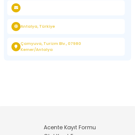
Antalya, Türkiye
Çamyuva, Turizm Blv., 07980
Kemer/Antalya
Acente Kayıt Formu