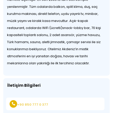
yenilenmiştir. Tüm odalarda balkon, split klima, duş, saç
kurutma makinası, direkt telefon, uydu yayınlı tv, minibar,
müzik yayını ve kiralık kasa mevcuttur. Açık-kapalı
restaurant, odalarda WiFi (ücretli)snack-lobby bar, 70 kişi
kapasiteli toplantı salonu, 2 adet asansör, yüzme havuzu,
Türk hamamı, sauna, aletli jimnastik, çamaşır servisi ile siz
konuklarımızı bekliyoruz. Otelimiz Akdeniz’in mistik
atmosferini en iyi yansıtan doğası, havası ve tarihi
mekanlarına olan yakınlığı ile ilk tercihiniz olacaktır.
İletişim Bilgileri
+90 850 777 0 377