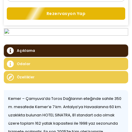
Rezervasyon Yap
Açıklama
Odalar
Özellikler
Kemer – Çamyuva’da Toros Dağlarının eteğinde sahile 350
m. mesafede Kemer’e 7 km. Antalya’ya Havaalanına 60 km.
uzaklıkta bulunan HOTEL SINATRA, 81 standart oda olmak
üzere toplam 162 yatak kapasitesi ile 1998 yaz sezonunda
hizmete açılmıştır. En son 2005’te tüm otel komple