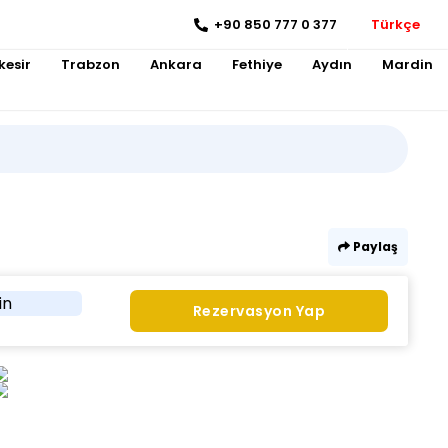
+90 850 777 0 377
Türkçe
kesir
Trabzon
Ankara
Fethiye
Aydın
Mardin
Paylaş
in
Rezervasyon Yap