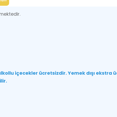
num
mektedir.
llu içecekler ücretsizdir. Yemek dışı ekstra ücr
ir.