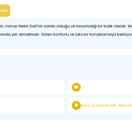
num
yan, mimar Nebil Gali'nin sahibi olduğu ve tasarladığı bir butik oteldi
ında yer almaktadır. Sizleri konforlu ve lüks bir konaklamaya bekliyo
Fevzi Çakmak Mh. Akıncıl