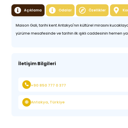
Açıklama
Odalar
Özellikler
Ko
Maison Gali, tarihi kent Antakya'nın kültürel mirasını kucakla
yürüme mesafesinde ve tarihin ilk ışıklı caddesinin hemen yan
İletişim Bilgileri
+90 850 777 0 377
Antakya, Türkiye