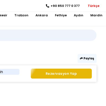
+90 850 777 0 377
Türkçe
kesir
Trabzon
Ankara
Fethiye
Aydın
Mardin
Paylaş
in
Rezervasyon Yap