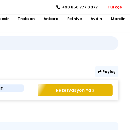
+90 850 777 0 377
Türkçe
kesir
Trabzon
Ankara
Fethiye
Aydın
Mardin
Paylaş
in
Rezervasyon Yap