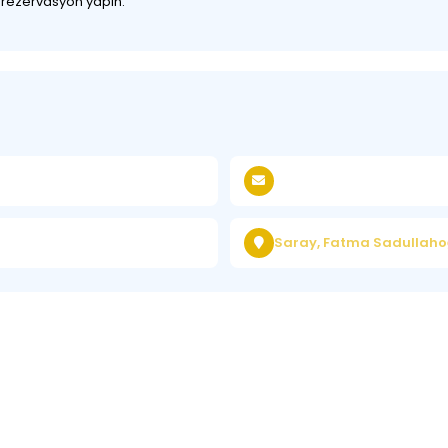
z rezervasyon yapın.
Saray, Fatma Sadullahoğ