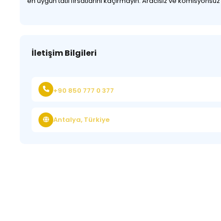
en uygun tatil fırsatlarını kaçırmayın. Aracısız ve komisyonsu
İletişim Bilgileri
+90 850 777 0 377
Antalya, Türkiye