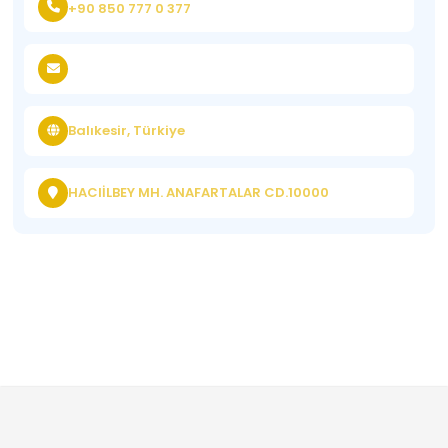
+90 850 777 0 377
Balıkesir, Türkiye
HACIİLBEY MH. ANAFARTALAR CD.10000