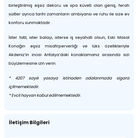
birleştirilmiş eşsiz dekoru ve spa küveti olan geniş, ferah
süitler ayrıca tarihi zamanların ambiyansı ve ruhu ile size ev
konforu sunmaktadır.
İster tatil, ister balayı, isterse iş seyahati olsun, Eski Masal
Konağın eşsiz misafirperverliği ve lüks özellikleriyle
Akdeniz’in incisi Antalya’daki konaklamanız sırasında sizi
büyülemesine izin verin.
* 4207 sayılı yasaya istinaden odalarımızda sigara
içilmemektedir.
* Evcil hayvan kabul edilmemektedir.
İletişim Bilgileri