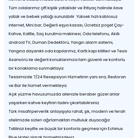
Tüm odalarımız çift kişilik yataklıdır ve İhtiyaç halinde ilave
yatak ve bebek yatağı sunulabilir. Yüksek hızlı kablosuz
internet, Mini bar, Değerli eşya kasası, Ücretsiz poşet Çay-
Kahve, Kattle, Saç kurutma makinesi, Oda telefonu, Akıllı
android TV, Duman Dedektörü, Yangın alarm sistemi,
Yangına dayanıklı oda kapılarımız, Kartlı kapı kilitleri ve Tesis
Asansörü ile değerli konuklarımıza tam güvenli ve konforlu
bir konaklama sunmaktayız.
Tesisimizde 7/24 Resepsiyon Hizmetinin yanı sıra, Restoran
ve Bar ile hizmet vermekteyiz.
Açık yüzme havuzumuzda ailenizle beraber güzel anlar
yaşarken kahve keyfinin tadını çıkartabilirsiniz.
Türk misafirperverlik anlayışıyla rahat, şık, modern ve ferah
otelimizde sizleri ağırlamaktan mutluluk duyacağız.
Tatilinizi keyifle ve büyük bir konforla geçmesi için Echinus
Blue Hotel olarak hizmetinizdeyiz.