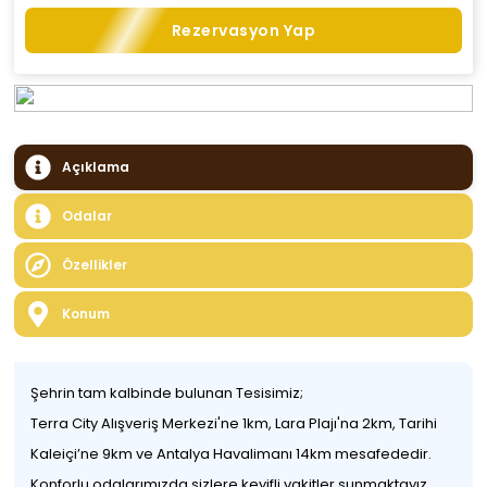
Rezervasyon Yap
Açıklama
Odalar
Özellikler
Konum
Şehrin tam kalbinde bulunan Tesisimiz;
Terra City Alışveriş Merkezi'ne 1km, Lara Plajı'na 2km, Tarihi
Kaleiçi’ne 9km ve Antalya Havalimanı 14km mesafededir.
Konforlu odalarımızda sizlere keyifli vakitler sunmaktayız.