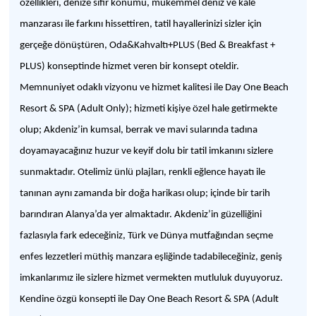
özellikleri, denize sıfır konumu, mükemmel deniz ve kale
manzarası ile farkını hissettiren, tatil hayallerinizi sizler için
gerçeğe dönüştüren, Oda&Kahvaltı+PLUS (Bed & Breakfast +
PLUS) konseptinde hizmet veren bir konsept oteldir.
Memnuniyet odaklı vizyonu ve hizmet kalitesi ile Day One Beach
Resort & SPA (Adult Only); hizmeti kişiye özel hale getirmekte
olup; Akdeniz’in kumsal, berrak ve mavi sularında tadına
doyamayacağınız huzur ve keyif dolu bir tatil imkanını sizlere
sunmaktadır. Otelimiz ünlü plajları, renkli eğlence hayatı ile
tanınan aynı zamanda bir doğa harikası olup; içinde bir tarih
barındıran Alanya’da yer almaktadır. Akdeniz’in güzelliğini
fazlasıyla fark edeceğiniz, Türk ve Dünya mutfağından seçme
enfes lezzetleri müthiş manzara eşliğinde tadabileceğiniz, geniş
imkanlarımız ile sizlere hizmet vermekten mutluluk duyuyoruz.
Kendine özgü konsepti ile Day One Beach Resort & SPA (Adult