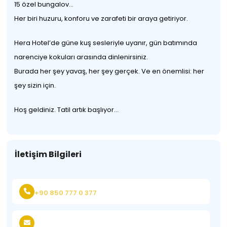
15 özel bungalov…
Her biri huzuru, konforu ve zarafeti bir araya getiriyor.
Hera Hotel’de güne kuş sesleriyle uyanır, gün batımında
narenciye kokuları arasında dinlenirsiniz.
Burada her şey yavaş, her şey gerçek. Ve en önemlisi: her
şey sizin için.
Hoş geldiniz. Tatil artık başlıyor…
İletişim Bilgileri
+90 850 777 0 377