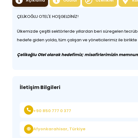
Açıklama
Odalar
Özellikler
Ko
ÇELİKOĞLU OTEL'E HOŞGELDİNİZ!
Ülkemizde çeşitli sektörlerde yıllardan beri süregelen tecr
hedefe giden yolda, tüm çalışan ve yöneticilerimiz ile birlikt
Çelikoğlu Otel olarak hedefimiz; misafirlerimizin memnuniy
İletişim Bilgileri
+90 850 777 0 377
Afyonkarahisar, Türkiye