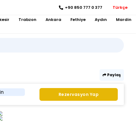
+90 850 777 0 377
Türkçe
kesir
Trabzon
Ankara
Fethiye
Aydın
Mardin
Paylaş
in
Rezervasyon Yap