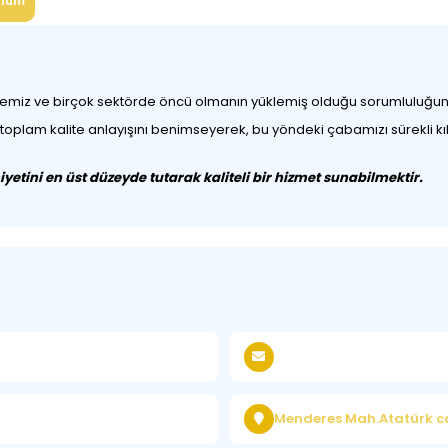
num
übemiz ve birçok sektörde öncü olmanın yüklemiş olduğu sorumluluğun 
e toplam kalite anlayışını benimseyerek, bu yöndeki çabamızı sürekli kı
etini en üst düzeyde tutarak kaliteli bir hizmet sunabilmektir.
Menderes Mah.Atatürk 