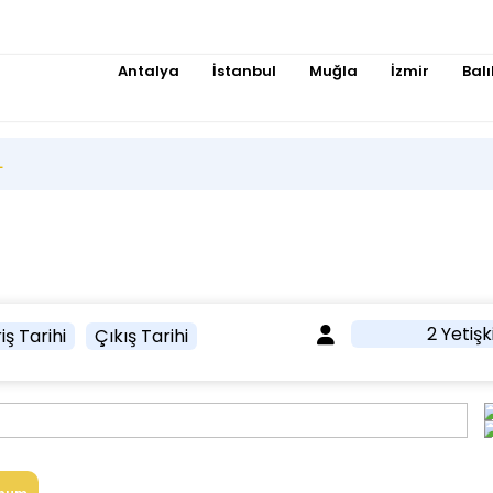
Antalya
İstanbul
Muğla
İzmir
Balı
L
2 Yetişk
iş Tarihi
Çıkış Tarihi