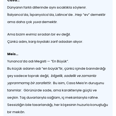
Casa…
Dünyanın farklı dillerinde aynı sıcaklıkla söylenir.
İtalyanca’da, İspanyolca’da, Latince’de…Hep “ev” demektir
ama daha çok
yuva
demektir.
Ama bizim evimiz sıradan bir ev değil.
Çünkü adını, karşı kıyıdaki zarif adadan alıyor.
Meis…
Yunanca’da adı Megisti — “En Büyük”.
Bu küçük adanın adı “en büyük”tir, çünkü içinde barındırdığı
şey sadece toprak değil,
bilgelik, sadelik ve zamanla
yıpranmamış bir zarafettir.
Bu isim, Casa Meis’in duruşunu
tanımlar: Görünürde sade, ama karakteriyle güçlü ve
seçkin. Taş duvarlarıyla sağlam, iç mekanlarıyla rafine.
Sessizliğin bile tasarlandığı, her köşesinin huzurla konuştuğu
bir mekân.