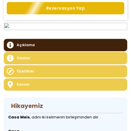
Rezervasyon Yap
Açıklama
Odalar
Özellikler
Konum
Hikayemiz
Casa Meis
, adını iki kelimenin birleşiminden alır.