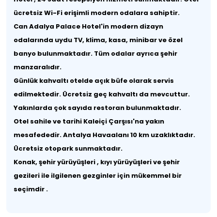
ücretsiz Wi-Fi erişimli modern odalara sahiptir.
Can Adalya Palace Hotel'in modern dizayn
odalarında uydu TV, klima, kasa, minibar ve özel
banyo bulunmaktadır. Tüm odalar ayrıca şehir
manzaralıdır.
Günlük kahvaltı otelde açık büfe olarak servis
edilmektedir. Ücretsiz geç kahvaltı da mevcuttur.
Yakınlarda çok sayıda restoran bulunmaktadır.
Otel sahile ve tarihi Kaleiçi Çarşısı'na yakın
mesafededir. Antalya Havaalanı 10 km uzaklıktadır.
Ücretsiz otopark sunmaktadır.
Konak, şehir yürüyüşleri , kıyı yürüyüşleri ve şehir
gezileri ile ilgilenen gezginler için mükemmel bir
seçimdir .