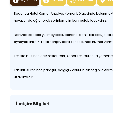
Açıklama
Odalar
Özellikler
Ko
Begonya Hotel Kemer Antalya, Kemer bölgesinde bulunmaktadır
havuzunda eğlenerek serinleme imkanı bulabileceksiniz.
Denizde sadece yüzmeyecek, banana, deniz bisikleti, jetski, 
oynayabilirsiniz. Tesis herşey dahil konseptinde hizmet verm
Tesiste bulunan açık restaurant, kapalı restaurantta yemeklerin
Tatiliniz süresince paraşüt, dalgıçlık okulu, bisiklet gibi akt
uzaklıktadır.
İletişim Bilgileri