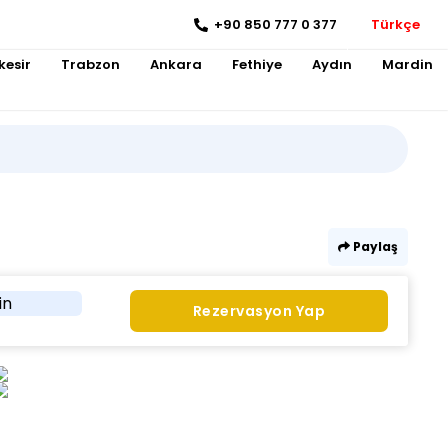
+90 850 777 0 377
Türkçe
kesir
Trabzon
Ankara
Fethiye
Aydın
Mardin
Paylaş
in
Rezervasyon Yap