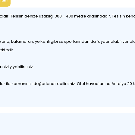
num
. Tesisin denize uzaklığı 300 - 400 metre arasındadır. Tesisin kend
kano, katamaran, yelkenli gibi su sporlarından da faydanalabiliyor ola
ektedir.
izi yiyebilirsiniz.
iviteler ile zamanınızı değerlendirebilirsiniz. Otel havaalanına Antalya