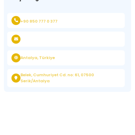
+90 850 777 0 377
Antalya, Türkiye
Belek, Cumhuriyet Cd. no: 61, 07500
Serik/Antalya