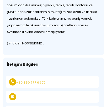
çözüm odaklı ekibimiz; hijyenik, temiz, ferah, konforlu ve
gürültüden uzak odalarımız; mutfağımızda özen ve titizlikle
hazırlanan geleneksel Türk kahvaltımız ve geniş yemek
yelpazemiz ile aklınızdaki tüm soru işaretlerini silerek
Avcılardaki eviniz olmayı amaçlıyoruz.
Şimdiden HOŞGELDİNİZ…
İletişim Bilgileri
+90 850 777 0 377