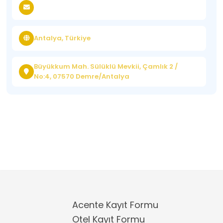
Antalya, Türkiye
Büyükkum Mah. Sülüklü Mevkii, Çamlık 2 /
No:4, 07570 Demre/Antalya
Acente Kayıt Formu
Otel Kayıt Formu