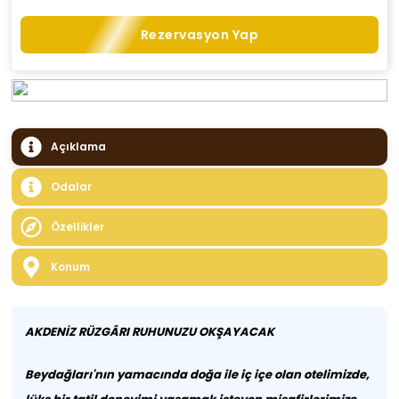
Rezervasyon Yap
Açıklama
Odalar
Özellikler
Konum
AKDENİZ RÜZGÂRI RUHUNUZU OKŞAYACAK
Beydağları'nın yamacında doğa ile iç içe olan otelimizde,